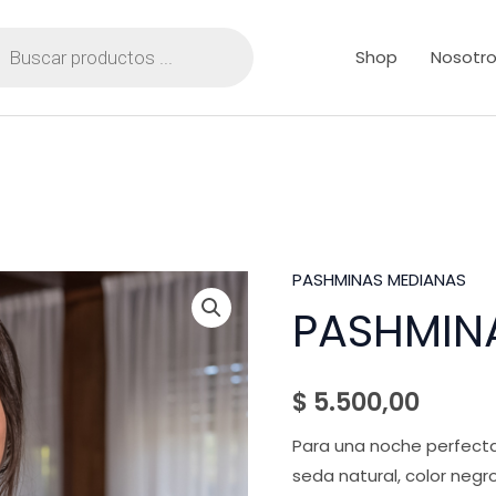
ueda
uctos
Shop
Nosotr
PASHMINAS MEDIANAS
PASHMINA
PASHMIN
ZAFIRO
quantity
$
5.500,00
Para una noche perfecta
seda natural, color negr