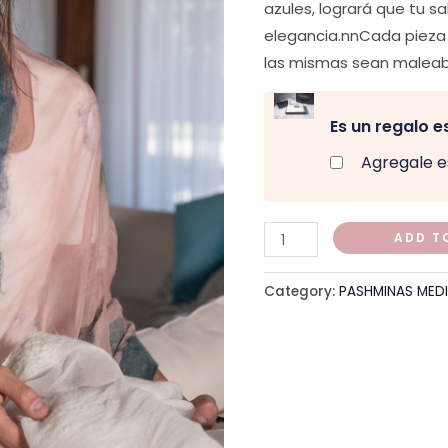
azules, logrará que tu sa
elegancia.nnCada pieza 
las mismas sean maleable
Es un regalo e
Agregale e
ADD T
Category:
PASHMINAS MED