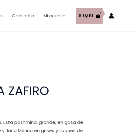
os
Contacto
Mi cuenta
$
0,00
A ZAFIRO
. Esta pashmina, grande, en gasa de
o y lana Merino en grises y toques de